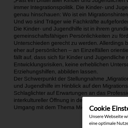
„Fast ein Drittel aller Kinder und Jugendliche
immer Integrationspolitik. Die Kinder
-
und Juge
genau
hinschauen: Wo ist ein Migrationshinte
Und wo
sind
Träger
wie Fachkräfte aufgefo
rde
Die Kinder
-
und Jugendhilfe ist in ihrem grun
gemeinschaftsfähigen Persönlichk
eiten zu för
Unte
r
schieden gerecht zu werden.
Allerdings 
eher a
uf persönlichen
–
an Einzelfällen orienti
fällt auf,
dass sich für Kinder und Jugendliche 
Entwicklungsrisiken, keine erheblichen Unters
Erziehungshilfen,
abbilden lassen.
Der Schwerpunkt der Stellungnahme „Migratio
und
Jugendhilfe im Hinblick auf den Migrat
i
ons
Schlaglichter auf
Erwartungen an das Professi
interkultureller Öffnung in der Kinder
-
und Juge
Cookie Einst
Umgang mit dem Thema Migration.
Unsere Webseite wi
eine optimale Nutze