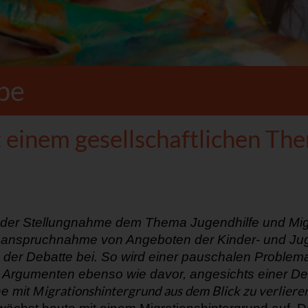
pe
einem gesellschaftlichen Th
 der Stellungnahme
dem Thema Jugendhilfe
und Mig
d Inanspruchnahme von Angeboten der Kinder
-
und J
u
 der Debatte bei. So
wird einer pauschalen Problema
 Arg
u
menten ebenso wie davor, angesichts
einer
De
igrationshintergrund aus dem Blick zu verliere
he mit M