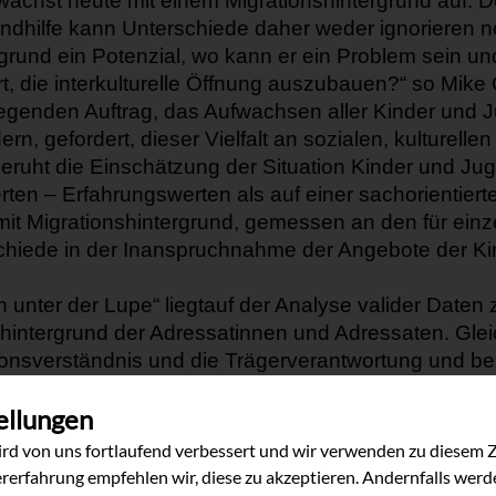
n wächst heute mit einem Migrationshintergrund auf.
D
ndhilfe
kann Unt
erschiede
daher
weder ignorieren
n
rgrund ein Potenzial, wo kann er ein Problem sein u
rt, die
interkulturelle Öffnung
auszubauen
?“ so Mike 
dlegenden Auftrag, das Aufwachsen aller Kinder und
J
dern,
gefordert, dieser Vielfalt an sozialen, kulturel
beruht die Einschätzung der Situation Kinder und Ju
erten
–
Erfahrungswerten als auf einer sachorientier
mit Migrationshintergrund, gemessen an den für ein
chiede in
der Inanspruchnahme der Angebote der Ki
n unter der Lupe“
lie
gt
auf der Analyse valider D
a
ten 
hintergrund der Adressatinnen und Adressaten. Gleic
onsverständni
s und die Trägerverantwortung und b
ndhilfe. Das Bundesjugendkuratorium plädiert für
ei
ellungen
rd von uns fortlaufend verbessert und wir verwenden zu diesem 
rerfahrung empfehlen wir, diese zu akzeptieren. Andernfalls werden