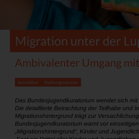
Migration unter der Lu
Ambivalenter Umgang mit 
bestellbar
Stellungnahmen
Das
Bundesjugendkuratorium
wendet sich
mit
Die
detaillierte Betrachtung der Teilhabe un
Migrationshintergrund trägt
zur Versachlichung
Bundesjugendkuratorium warnt vor einseitigen
„
Migration
shinte
r
grund“
,
Kinder und Jugendlic