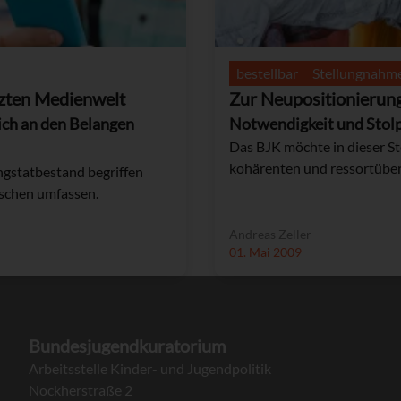
bestellbar
Stellungnahm
tzten Medienwelt
Zur Neupositionierung
sich an den Belangen
Notwendigkeit und Stol
Das BJK möchte in dieser S
kohärenten und ressortüber
gstatbestand begriffen
nschen umfassen.
Andreas Zeller
01. Mai 2009
Bundesjugendkuratorium
Arbeitsstelle Kinder- und Jugendpolitik
Nockherstraße 2