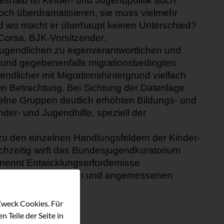
eshalb ist Kinder
-
und Jugendpolitik auch
och überdramatisieren,
sie muss
vielmehr
nd wo
macht er überhaupt keinen Unterschied?
Corsa, BJK-Vorsitzender.
ugendlichen zu eigenverantwortlichen und
len und gegebenenfalls migrationsbedingten
gen
d
licher mit Migrationshintergrund vielfach
ten Betrachtung
.
Bei Sichtung der Datenlage
zelne
Gruppen deutli
ch erhöhten Bildungs
-
und
nder
-
und Jugendhilfe, speziell der
zu den einzelnen Handlungsfeldern der Kinder
-
hzeitig wirft das
Bundesjugendkuratorium
enennt Entwic
k
lungserfordernisse
nen sachorientierten und angemessenen
Zweck Cookies. Für
 Teile der Seite in