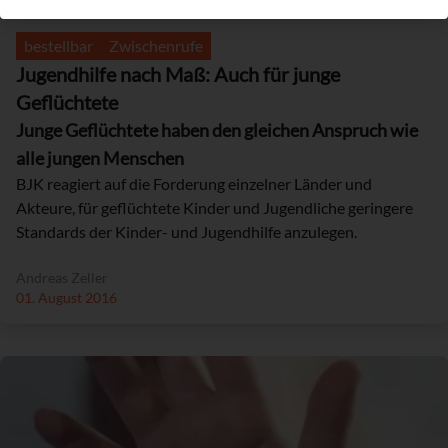
bestellbar
Zwischenrufe
Jugendhilfe nach Maß: Auch für junge
Geflüchtete
Junge Geflüchtete haben den gleichen Anspruch wie
alle jungen Menschen
BJK reagiert auf die Forderung einzelner Länder und
Akteure, für geflüchtete Kinder und Jugendliche geringere
Standards der Kinder- und Jugendhilfe anzulegen.
Andreas Zeller
01. August 2016