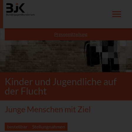
Als PDF herunterladen
Pressemitteilung
Kinder und Jugendliche auf
der Flucht
Junge Menschen mit Ziel
bestellbar
Stellungnahmen