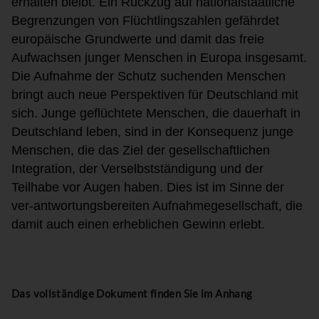
erhalten
bleibt
.
Ein
Rückzug auf nationalstaatliche
Begrenzu
n
gen von Flüchtlingszahlen gefährdet
europäische Grundwerte und damit das freie
Au
f
wac
h
sen junger Menschen in Europa insgesamt.
Die Aufnahm
e der Schutz suchenden Menschen
bringt auch neue Perspektiven für
Deutschland mit
sich. Junge geflüchtete Menschen, die dauerhaft in
Deutschland leben,
sind in der Konsequenz junge
Menschen, die das Ziel der gesellschaftlichen
Integration,
der Verselbststä
ndigung und der
Teilhabe vor Augen haben. Dies ist im Sinne der
v
e
r
-
antwortungsbereiten Aufnahmegesellschaft, die
damit auch einen erheblichen Gewinn
erlebt.
Das vollständige Dokument finden Sie im Anhang