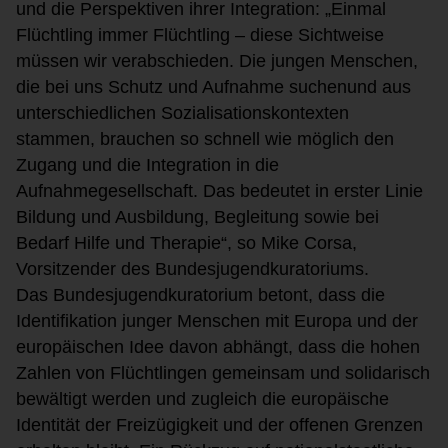
und die
Perspektiven ihrer Integration:
„Einmal
Flüchtling
immer Flüchtling
–
diese Sichtweise
müssen wir verabschieden
.
Die jungen Menschen,
die bei uns Schutz und Aufnahme suchen
und aus
unte
rschiedlichen Sozialisationsko
n
texten
stammen
, brauchen so schnell wie möglich den
Zugang und die Integration in die
Aufnahmegesellschaft
.
Das bedeutet in erster Linie
Bildung und Ausbildung, Beglei
tung
sowie bei
Bedarf
Hilfe und Therapie
“
,
so Mike Corsa,
V
orsitzender des Bundesjugendk
u
ratoriums.
Das Bundesjugendkuratorium betont, dass d
ie
Identifikation junger Menschen mit Europa und der
europä
i
schen Idee davon ab
hängt
, dass die
hohen
Zahlen von Flüchtlingen gemeinsam
und solidarisch
bewältigt
werden
und zugleich die europ
äische
Identität der Freizügigkeit
und der offenen
Grenzen