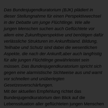
Das
Bundesjugendkuratorium (BJK)
plädiert in
dieser Stellungnahme für
einen Perspektivwechsel
in der Debatte um junge Flüchtlinge
.
Wie alle
jungen Menschen
suchen auch Geflüchtete vor
allem eine Zukunftsperspektive und benötigen dafür
ve
r
läs
s
liche Strukturen im Ankunftsland
.
Bildung,
Teilhabe und Schutz sind dabei die w
e
sentlichen
Aspekte, die nach der Ankunft
,
aber auch langfristig
für alle jungen Flüchtlinge
gewährleistet sein
müssen. Das Bundesjugendkuratorium spricht sich
gegen eine alarmistische Sichtweise
aus und warnt
vor schnellen und unüberlegten
Gesetzesverschärfungen.
Mit der aktuellen Empfehlung richtet das
Bundesjugendkuratorium den Bl
ick auf die
Lebenssituation aller g
e
flüchteten jungen Menschen