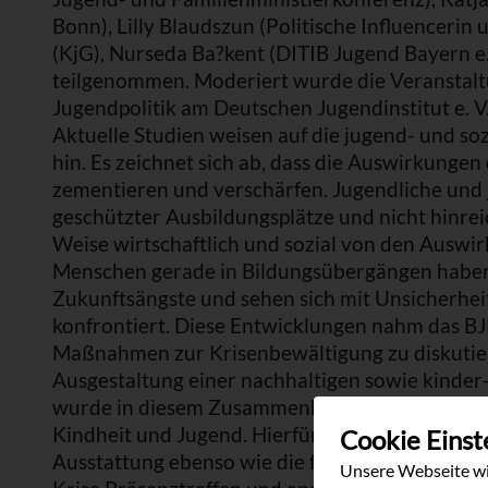
Bonn), Lilly Blaudszun (Politische Influencerin
(KjG), Nurseda Ba?kent (DITIB Jugend Bayern e. 
teilgenommen. Moderiert wurde die Veranstaltu
Jugendpolitik am Deutschen Jugendinstitut e. V
Aktuelle Studien weisen auf die jugend- und s
hin. Es zeichnet sich ab, dass die Auswirkunge
zementieren und verschärfen. Jugendliche und
geschützter Ausbildungsplätze und nicht hinre
Weise wirtschaftlich und sozial von den Auswir
Menschen gerade in Bildungsübergängen haben i
Zukunftsängste und sehen sich mit Unsicherhei
konfrontiert. Diese Entwicklungen nahm das BJ
Maßnahmen zur Krisenbewältigung zu diskutier
Ausgestaltung einer nachhaltigen sowie kinder-
wurde in diesem Zusammenhang die Wichtigkeit
Kindheit und Jugend. Hierfür braucht es neben 
Cookie Einst
Ausstattung ebenso wie die fachliche Qualifika
Unsere Webseite wi