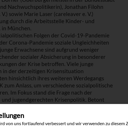
 und Nachwuchspolitikerin), Jonathan Filohn
V.) sowie Marie Laser (careleaver e. V.)
ng durch die Arbeitsstelle Kinder- und
. in München.
ozialpolitischen Folgen der Covid-19-Pandemie
n der Corona-Pandemie soziale Ungleichheiten
 junge Erwachsene sind aufgrund weniger
ichender sozialer Absicherung in besonderer
kungen der Krise betroffen. Viele junge
n der derzeitigen Krisensituation
ten hinsichtlich ihres weiteren Werdegangs
K zum Anlass, um verschiedene sozialpolitische
en. Im Fokus stand die Frage nach der
 und jugendgerechten Krisenpolitik. Betont
 der Aufrechterhaltung der Infrastrukturen von
digitalen Angeboten, die eine technische
ellungen
tion voraussetzen, Optionen, um auch in der
rd von uns fortlaufend verbessert und wir verwenden zu diesem 