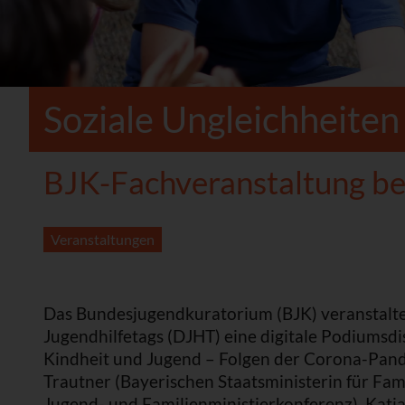
Soziale Ungleichheiten
BJK-Fachveranstaltung b
Veranstaltungen
Das Bundesjugendkuratorium (BJK) veranstalt
Jugendhilfetags (DJHT) eine digitale Podiumsd
Kindheit und Jugend – Folgen der Corona-Pand
Trautner (Bayerischen Staatsministerin für Fami
Jugend- und Familienministierkonferenz), Kat