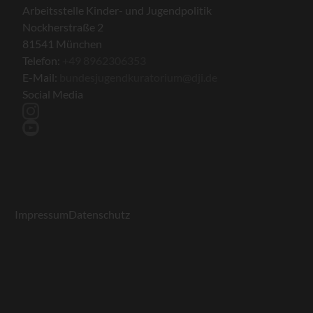
Arbeitsstelle Kinder- und Jugendpolitik
Nockherstraße 2
81541 München
Telefon:
+49 8962306353
E-Mail:
bundesjugendkuratorium@dji.de
Social Media
instagram
youtube
Impressum
Datenschutz