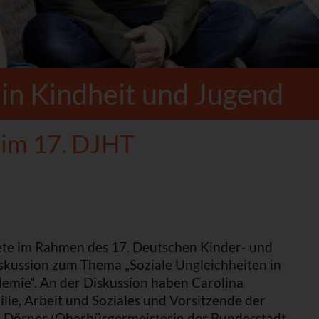
 in Kindheit und Jugend
eim 17. DJHT
ete im Rahmen des 17. Deutschen Kinder- und
iskussion zum Thema „Soziale Ungleichheiten in
emie“. An der Diskussion haben Carolina
lie, Arbeit und Soziales und Vorsitzende der
ja Dörner (Oberbürgermeisterin der Bundesstadt