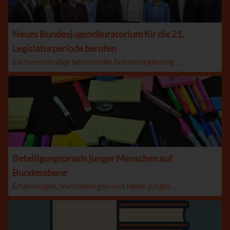
Neues Bundesjugendkuratorium für die 21.
Legislaturperiode berufen
Sachverständige beraten die Bundesregierung…
Beteiligungspraxis junger Menschen auf
Bundesebene
Erfahrungen, Vorstellungen und Ideen junger…